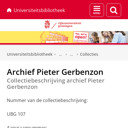
Menu
Zoek
Universiteitsbibliotheek
en
zoeken
Skip
Skip
to
to
Universiteitsbibliotheek
Collecties
Content
Navigation
Archief Pieter Gerbenzon
Collectiebeschrijving archief Pieter
Gerbenzon
Nummer van de collectiebeschrijving:
UBG 107
Aanvraagnummer: