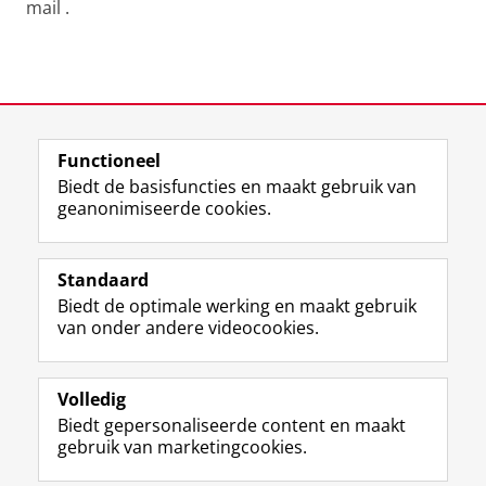
mail .
Laatst gewijzigd:
04 februari 2026 18:20
Functioneel
View this page in:
English
Biedt de basisfuncties en maakt gebruik van
geanonimiseerde cookies.
M
I
Volg ons op
a
n
Standaard
s
s
Biedt de optimale werking en maakt gebruik
t
t
De UB voor medewerkers
van onder andere videocookies.
o
a
De UB voor studenten
d
g
o
r
Praktisch
n
a
Volledig
p
m
Biedt gepersonaliseerde content en maakt
Over de UB
r
-
gebruik van marketingcookies.
o
a
f
c