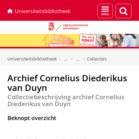
Menu
Zoek
Universiteitsbibliotheek
en
zoeken
Skip
Skip
to
to
Universiteitsbibliotheek
Collecties
Content
Navigation
Archief Cornelius Diederikus
van Duyn
Collectiebeschrijving archief Cornelius
Diederikus van Duyn
Beknopt overzicht