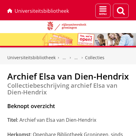
Menu
Zoek
Universiteitsbibliotheek
en
zoeken
Skip
Skip
to
to
Universiteitsbibliotheek
Collecties
Content
Navigation
Archief Elsa van Dien-Hendrix
Collectiebeschrijving archief Elsa van
Dien-Hendrix
Beknopt overzicht
Titel
: Archief van Elsa van Dien-Hendrix
Herkomst
: Openbare Bibliotheek Groningen, sinds