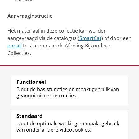
Aanvraaginstructie
Het materiaal in deze collectie kan worden
aangevraagd via de catalogus (
SmartCat
) of door een
e-mail
te sturen naar de Afdeling Bijzondere
Collecties.
Laatst gewijzigd:
12 juni 2025 13:35
Functioneel
View this page in:
English
Biedt de basisfuncties en maakt gebruik van
geanonimiseerde cookies.
M
I
Volg ons op
a
n
Standaard
s
s
Biedt de optimale werking en maakt gebruik
t
t
De UB voor medewerkers
van onder andere videocookies.
o
a
De UB voor studenten
d
g