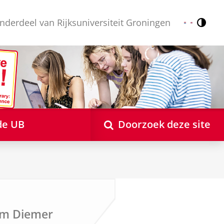
nderdeel van Rijksuniversiteit Groningen
Contr
Nederlands
English
de UB
Doorzoek deze site
lem Diemer