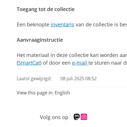
Toegang tot de collectie
Een beknopte
inventaris
van de collectie is be
Aanvraaginstructie
Het materiaal in deze collectie kan worden aa
(
SmartCat
) of door een
e-mail
te sturen naar d
Laatst gewijzigd:
08 juli 2025 08:52
View this page in:
English
M
I
Volg ons op
a
n