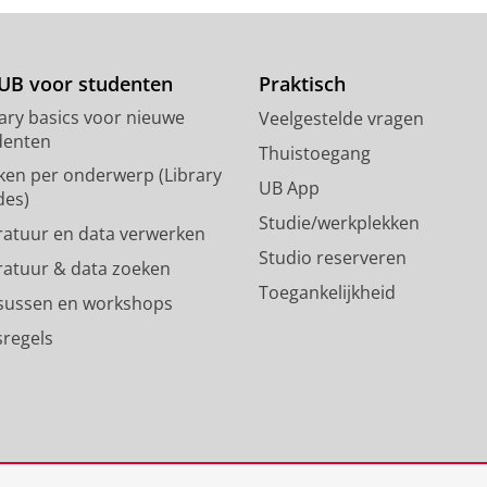
s
s
t
t
o
a
d
g
UB voor studenten
Praktisch
o
r
rary basics voor nieuwe
Veelgestelde vragen
n
a
denten
p
m
Thuistoegang
ken per onderwerp (Library
r
-
UB App
des)
o
a
Studie/werkplekken
f
c
eratuur en data verwerken
i
c
Studio reserveren
eratuur & data zoeken
e
o
Toegankelijkheid
l
u
sussen en workshops
R
n
sregels
i
t
j
R
k
i
s
j
u
k
n
s