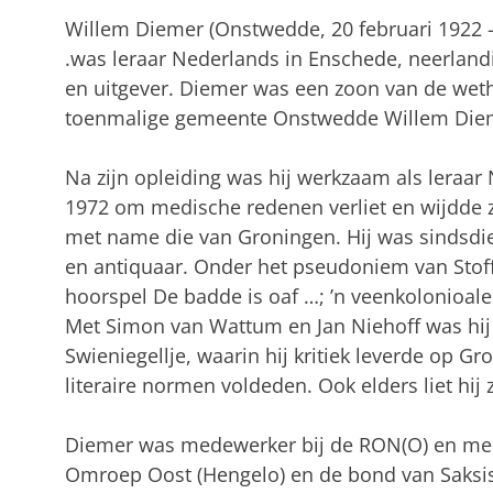
Willem Diemer (Onstwedde, 20 februari 1922 -
.was leraar Nederlands in Enschede, neerlandic
en uitgever. Diemer was een zoon van de wet
toenmalige gemeente Onstwedde Willem Diem
Na zijn opleiding was hij werkzaam als leraar 
1972 om medische redenen verliet en wijdde zi
met name die van Groningen. Hij was sindsdie
en antiquaar. Onder het pseudoniem van Stoffe
hoorspel De badde is oaf …; ’n veenkolonioale
Met Simon van Wattum en Jan Niehoff was hij o
Swieniegellje, waarin hij kritiek leverde op Gr
literaire normen voldeden. Ook elders liet hij z
Diemer was medewerker bij de RON(O) en med
Omroep Oost (Hengelo) en de bond van Saksis