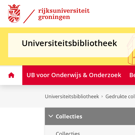
Skip
Skip
to
to
Content
Navigation
Universiteitsbibliotheek
Home
UB voor Onderwijs & Onderzoek
B
Universiteitsbibliotheek
Gedrukte col
Collecties
Collecties