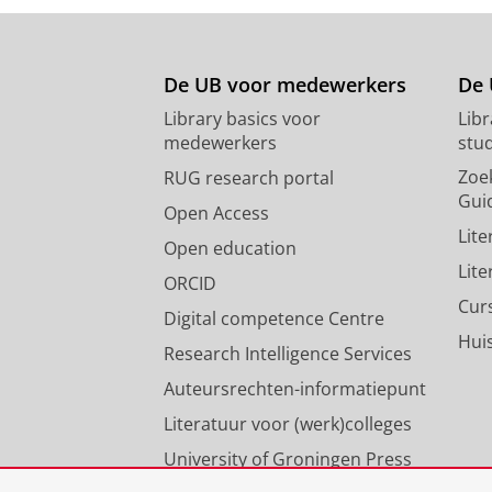
De UB voor medewerkers
De 
Library basics voor
Lib
medewerkers
stu
Zoe
RUG research portal
Gui
Open Access
Lit
Open education
Lit
ORCID
Cur
Digital competence Centre
Hui
Research Intelligence Services
Auteursrechten-informatiepunt
Literatuur voor (werk)colleges
University of Groningen Press