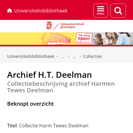
Menu
Zoek
Universiteitsbibliotheek
en
zoeken
Skip
Skip
to
to
Universiteitsbibliotheek
Collecties
Content
Navigation
Archief H.T. Deelman
Collectiebeschrijving archief Harmen
Tewes Deelman
Beknopt overzicht
Titel
: Collectie Harm Tewes Deelman