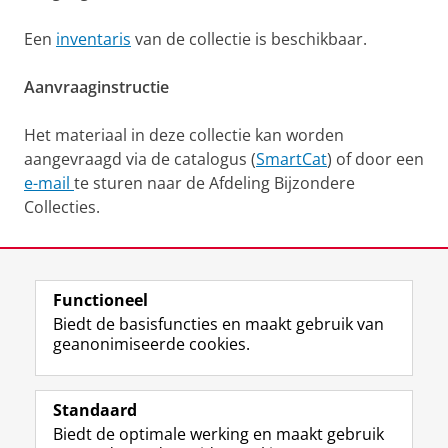
Een
inventaris
van de collectie is beschikbaar.
Aanvraaginstructie
Het materiaal in deze collectie kan worden
aangevraagd via de catalogus (
SmartCat
) of door een
e-mail
te sturen naar de Afdeling Bijzondere
Collecties.
Laatst gewijzigd:
26 februari 2026 11:55
Functioneel
View this page in:
English
Biedt de basisfuncties en maakt gebruik van
geanonimiseerde cookies.
M
I
Volg ons op
a
n
Standaard
s
s
Biedt de optimale werking en maakt gebruik
t
t
De UB voor medewerkers