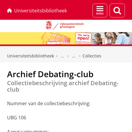
Menu
Zoek
Universiteitsbibliotheek
en
zoeken
Skip
Skip
to
to
Universiteitsbibliotheek
Collecties
Content
Navigation
Archief Debating-club
Collectiebeschrijving archief Debating-
club
Nummer van de collectiebeschrijving:
UBG 106
Aanvraagnummer: