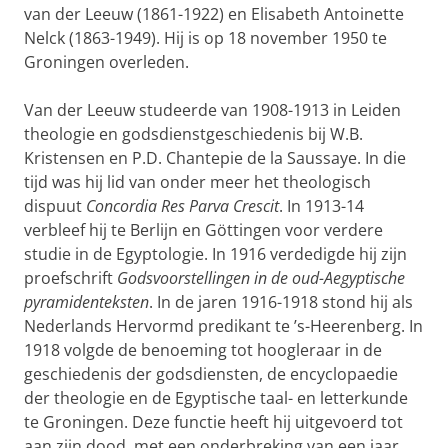
van der Leeuw (1861-1922) en Elisabeth Antoinette
Nelck (1863-1949). Hij is op 18 november 1950 te
Groningen overleden.
Van der Leeuw studeerde van 1908-1913 in Leiden
theologie en godsdienstgeschiedenis bij W.B.
Kristensen en P.D. Chantepie de la Saussaye. In die
tijd was hij lid van onder meer het theologisch
dispuut
Concordia Res Parva Crescit
. In 1913-14
verbleef hij te Berlijn en Göttingen voor verdere
studie in de Egyptologie. In 1916 verdedigde hij zijn
proefschrift
Godsvoorstellingen in de oud-Aegyptische
pyramidenteksten
. In de jaren 1916-1918 stond hij als
Nederlands Hervormd predikant te ’s-Heerenberg. In
1918 volgde de benoeming tot hoogleraar in de
geschiedenis der godsdiensten, de encyclopaedie
der theologie en de Egyptische taal- en letterkunde
te Groningen. Deze functie heeft hij uitgevoerd tot
aan zijn dood, met een onderbreking van een jaar,