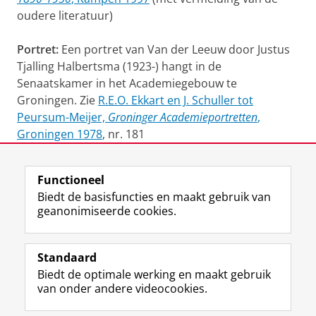
oudere literatuur)
Portret:
Een portret van Van der Leeuw door Justus
Tjalling Halbertsma (1923-) hangt in de
Senaatskamer in het Academiegebouw te
Groningen. Zie
R.E.O. Ekkart en J. Schuller tot
Peursum-Meijer,
Groninger Academieportretten
,
Groningen 1978
, nr. 181
Laatst gewijzigd:
12 juni 2025 13:34
Functioneel
Biedt de basisfuncties en maakt gebruik van
geanonimiseerde cookies.
M
I
Volg ons op
a
n
Standaard
s
s
Biedt de optimale werking en maakt gebruik
t
t
De UB voor medewerkers
van onder andere videocookies.
o
a
De UB voor studenten
d
g