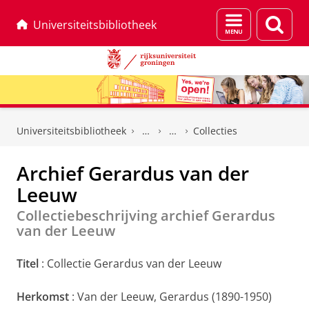
Menu
Zoek
Universiteitsbibliotheek
en
zoeken
Skip
Skip
to
to
Universiteitsbibliotheek
Collecties
Content
Navigation
Archief Gerardus van der
Leeuw
Collectiebeschrijving archief Gerardus
van der Leeuw
Titel
: Collectie Gerardus van der Leeuw
Herkomst
: Van der Leeuw, Gerardus (1890-1950)