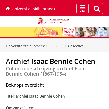
Menu
Zoek
Universiteitsbibliotheek
en
zoeken
Skip
Skip
to
to
Universiteitsbibliotheek
Collecties
Content
Navigation
Archief Isaac Bennie Cohen
Collectiebeschrijving archief Isaac
Bennie Cohen (1867-1954)
Beknopt overzicht
Titel:
archief Isaac Bennie Cohen
Omvang:
11 cm