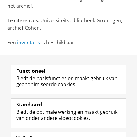
het archief.
Te citeren als:
Universiteitsbibliotheek Groningen,
archief-Cohen.
Een
inventaris
is beschikbaar
Laatst gewijzigd:
12 juni 2025 13:34
Functioneel
View this page in:
English
Biedt de basisfuncties en maakt gebruik van
geanonimiseerde cookies.
M
I
Volg ons op
a
n
Standaard
s
s
Biedt de optimale werking en maakt gebruik
t
t
De UB voor medewerkers
van onder andere videocookies.
o
a
De UB voor studenten
d
g
o
r
Praktisch