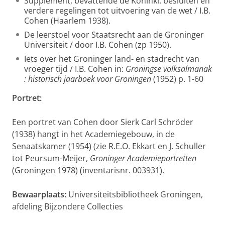
Supplement, bevattende de Koninkl. besluiten en
verdere regelingen tot uitvoering van de wet / I.B.
Cohen (Haarlem 1938).
De leerstoel voor Staatsrecht aan de Groninger
Universiteit / door I.B. Cohen (zp 1950).
Iets over het Groninger land- en stadrecht van
vroeger tijd / I.B. Cohen in:
Groningse volksalmanak
: historisch jaarboek voor Groningen
(1952) p. 1-60
Portret:
Een portret van Cohen door Sierk Carl Schröder
(1938) hangt in het Academiegebouw, in de
Senaatskamer (1954) (zie R.E.O. Ekkart en J. Schuller
tot Peursum-Meijer,
Groninger Academieportretten
(Groningen 1978) (inventarisnr. 003931).
Bewaarplaats:
Universiteitsbibliotheek Groningen,
afdeling Bijzondere Collecties