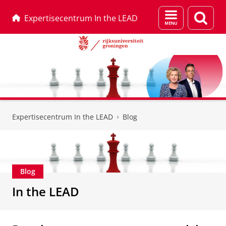
Menu
Zoek
Expertisecentrum In the LEAD
en
zoeken
Skip
Skip
to
to
Expertisecentrum In the LEAD
Blog
Content
Navigation
Blog
In the LEAD