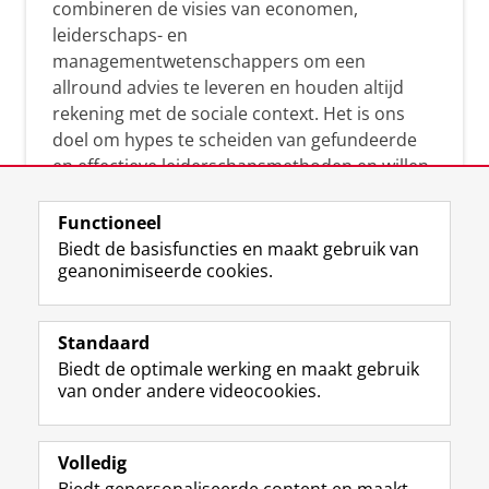
combineren de visies van economen,
leiderschaps- en
managementwetenschappers om een
allround advies te leveren en houden altijd
rekening met de sociale context. Het is ons
doel om hypes te scheiden van gefundeerde
en effectieve leiderschapsmethoden en willen
leiders helpen om op een doeltreffende
manier te reageren op economische en
Functioneel
maatschappelijke kwesties. Samen tillen wij
Biedt de basisfuncties en maakt gebruik van
geanonimiseerde cookies.
het leiderschap in uw organisatie naar een
hoger niveau.
Standaard
Biedt de optimale werking en maakt gebruik
van onder andere videocookies.
Volledig
L
Volg ons op