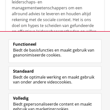
leiderschaps- en
managementwetenschappers om een
allround advies te leveren en houden altijd
rekening met de sociale context. Het is ons
doel om hypes te scheiden van gefundeerde
en effectieve leiderschapsmethoden en willen
leiders helpen om op een doeltreffende
manier te reageren op economische en
Functioneel
maatschappelijke kwesties. Samen tillen wij
Biedt de basisfuncties en maakt gebruik van
geanonimiseerde cookies.
het leiderschap in uw organisatie naar een
hoger niveau.
Standaard
Biedt de optimale werking en maakt gebruik
van onder andere videocookies.
Volledig
L
Volg ons op
Biedt gepersonaliseerde content en maakt
i
gebruik van marketingcookies.
n