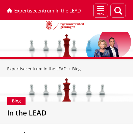
Menu
Zoek
Expertisecentrum In the LEAD
en
zoeken
Skip
Skip
to
to
Expertisecentrum In the LEAD
Blog
Content
Navigation
Blog
In the LEAD