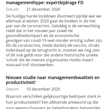
managementhype: expertbijdrage FD
Datum:
21 december 2020
De huidige harde lockdown illustreert pijnlijk wat we
allemaal al wisten: 2020 gaat de boeken in als het
jaar van de coronacrisis. Gelukkig is de verwachting
reëel dat in het nieuwe jaar zowel de
gezondheidsimpact als de economische
gevolgen van covid-19 veel minder ernstig zullen zijn.
Als de coranacrisis, mede dankzij de vaccins, straks
inderdaad op de terugtocht is, moeten we nog zien
of dit ook geldt voor die andere historische unieke
‘schok’ die de meeste organisaties medio maart
massaal trof: thuiswerken.
Nieuwe studie naar managementkwaliteit en
productiviteit!
Datum:
10 december 2020
Waarom verschillen gelijksoortige bedrijven sterk in
hun productiviteit? Een afdoende antwoord op die
voor wetenschappers en beleidsmakers belangrijke