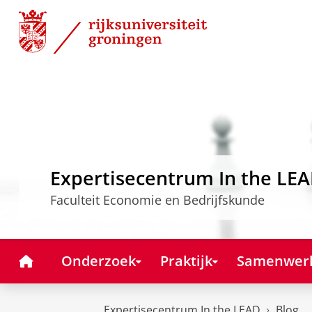
Skip
Skip
to
to
Content
Navigation
Expertisecentrum In the LE
Faculteit Economie en Bedrijfskunde
Home
Onderzoek
Praktijk
Samenwer
Expertisecentrum In the LEAD
Blog