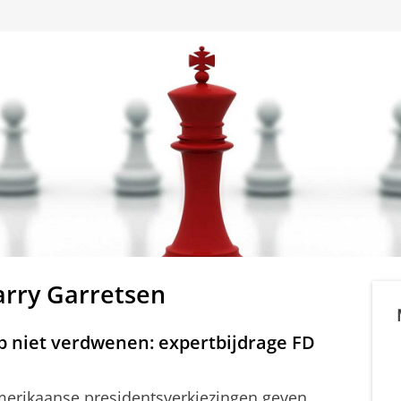
arry Garretsen
mp niet verdwenen: expertbijdrage FD
merikaanse presidentsverkiezingen geven