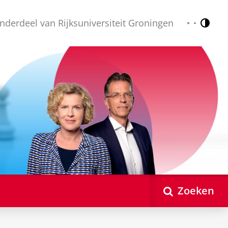
nderdeel van Rijksuniversiteit Groningen
Contr
Nederlands
English
Zoeken