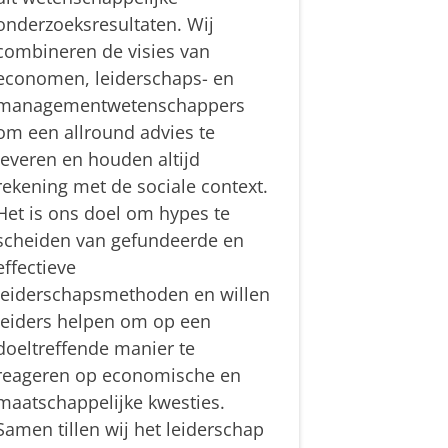
onderzoeksresultaten. Wij
combineren de visies van
economen, leiderschaps- en
managementwetenschappers
om een allround advies te
leveren en houden altijd
rekening met de sociale context.
Het is ons doel om hypes te
scheiden van gefundeerde en
effectieve
leiderschapsmethoden en willen
leiders helpen om op een
doeltreffende manier te
reageren op economische en
maatschappelijke kwesties.
Samen tillen wij het leiderschap