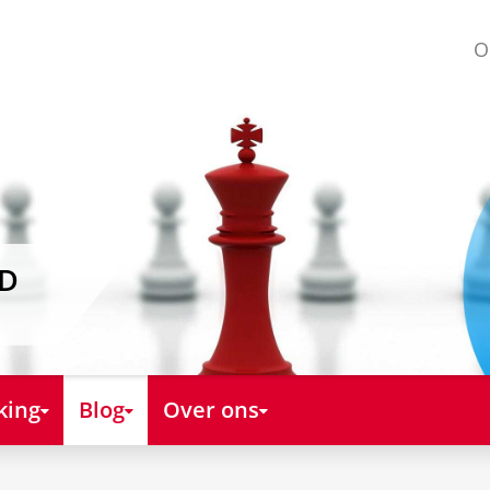
O
AD
king
Blog
Over ons