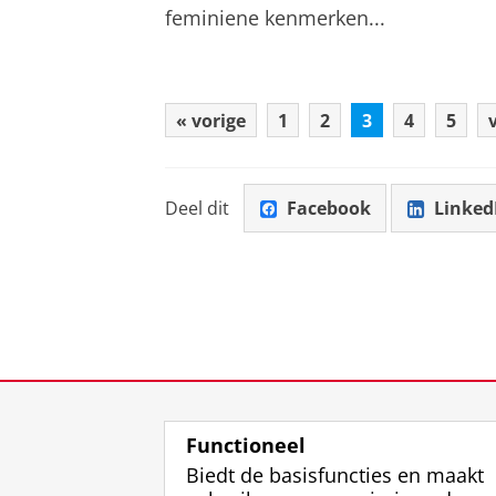
feminiene kenmerken...
« vorige
1
2
3
4
5
Deel dit
Facebook
Linked
Functioneel
Biedt de basisfuncties en maakt