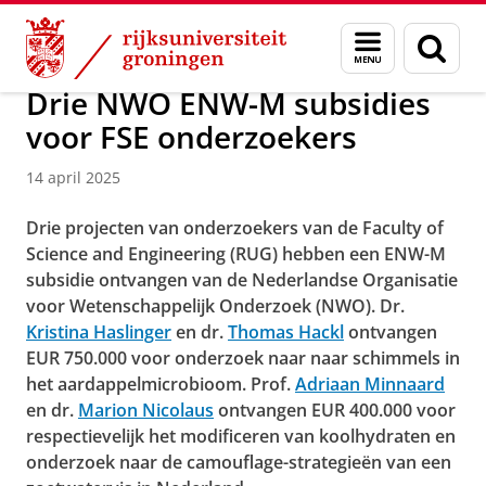
Skip
Skip
Over ons
Faculty of Science and Engineering
Nieuws
Menu
Zoek
to
to
en
Content
Navigation
zoeken
Drie NWO ENW-M subsidies
voor FSE onderzoekers
14 april 2025
Drie projecten van onderzoekers van de Faculty of
Science and Engineering (RUG) hebben een ENW-M
subsidie ontvangen van de Nederlandse Organisatie
voor Wetenschappelijk Onderzoek (NWO). Dr.
Kristina Haslinger
en dr.
Thomas Hackl
ontvangen
EUR 750.000 voor onderzoek naar naar schimmels in
het aardappelmicrobioom. Prof.
Adriaan Minnaard
en dr.
Marion Nicolaus
ontvangen EUR 400.000 voor
respectievelijk het modificeren van koolhydraten en
onderzoek naar de camouflage-strategieën van een