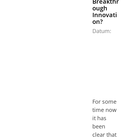
Breakthr
ough
Innovati
on?
Datum:
0
9
a
p
r
il
2
0
1
9
For some
time now
it has
been
clear that