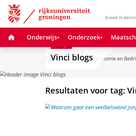
Skip
Skip
to
to
Content
Navigation
breed in kenni
Home
Onderwijs
Onderzoek
Maatsch
Blog
Vinci blogs
Over ons
Faculteit Economie en Bedr
Resultaten voor tag: Vi