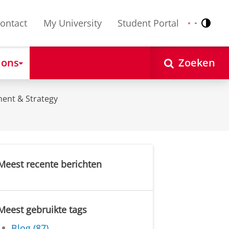
ontact
My University
Student Portal
Contr
Nederlands
English
 ons
Zoeken
ent & Strategy
Meest recente berichten
Meest gebruikte tags
Blog (87)