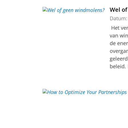
Wel o
Datum:
Het ve
van win
de ener
overgan
geleerd
beleid. 