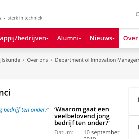
C
s - sterk in techniek
appij/bedrijven
Alumni
Nieuws
Over
ijfskunde
Over ons
Department of Innovation Managem
nci
‘Waarom gaat een
veelbelovend jong
bedrijf ten onder?'
Datum:
10 september
2019