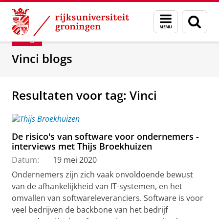
Skip
Skip
Department of Innovation Management & Str
Menu
Zoek
to
to
en
Content
Navigation
Blog
zoeken
Vinci blogs
Resultaten voor tag: Vinci
De risico's van software voor ondernemers -
interviews met Thijs Broekhuizen
Datum:
19 mei 2020
Ondernemers zijn zich vaak onvoldoende bewust
van de afhankelijkheid van IT-systemen, en het
omvallen van softwareleveranciers. Software is voor
veel bedrijven de backbone van het bedrijf