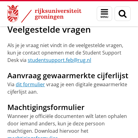
Skip
Skip
Over ons
Veelgestelde vragen
Menu
Zoek
to
to
en
Content
Navigation
zoeken
Veelgestelde vragen
Als je je vraag niet vindt in de veelgestelde vragen,
kun je contact opnemen met de Student Support
Desk via
studentsupport.feb@rug.nl
Aanvraag gewaarmerkte cijferlijst
Via
dit formulier
vraag je een digitale gewaarmerkte
cijferlijst aan.
Machtigingsformulier
Wanneer je officiële documenten wilt laten ophalen
door iemand anders, kun je deze persoon
machtigen. Download hiervoor het