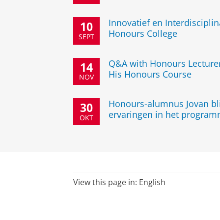
Innovatief en Interdiscipli
10
Honours College
SEPT
Q&A with Honours Lecturer
14
His Honours Course
NOV
Honours-alumnus Jovan bli
30
ervaringen in het progra
OKT
View this page in:
English