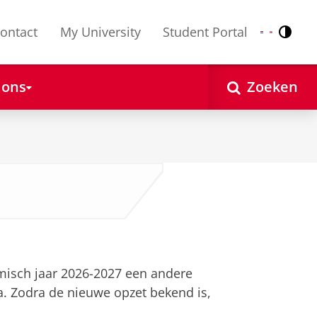
ontact
My University
Student Portal
Contr
Nederlands
English
 ons
Zoeken
formatie
misch jaar 2026-2027 een andere
. Zodra de nieuwe opzet bekend is,