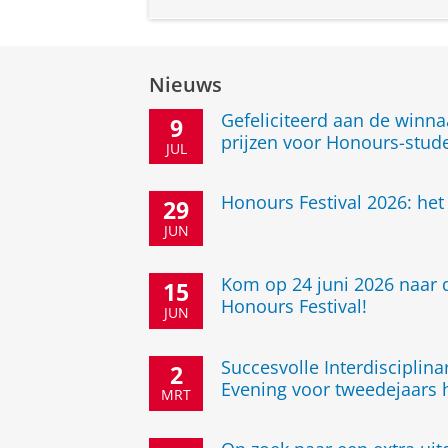
Nieuws
Gefeliciteerd aan de winn
9
prijzen voor Honours-stud
JUL
Honours Festival 2026: he
29
JUN
Kom op 24 juni 2026 naar d
15
Honours Festival!
JUN
Succesvolle Interdisciplina
2
Evening voor tweedejaars
MRT