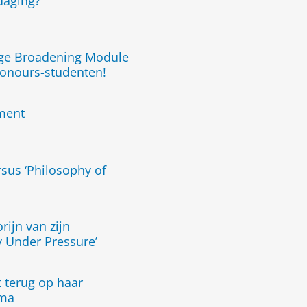
tdaging?
ege Broadening Module
Honours-studenten!
ment
rsus ‘Philosophy of
rijn van zijn
 Under Pressure’
 terug op haar
mma