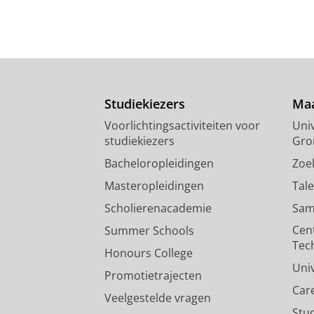
Studiekiezers
Maa
Voorlichtingsactiviteiten voor
Univ
studiekiezers
Gro
Bacheloropleidingen
Zoe
Masteropleidingen
Tal
Scholierenacademie
Sam
Cen
Summer Schools
Tec
Honours College
Uni
Promotietrajecten
Car
Veelgestelde vragen
Stu