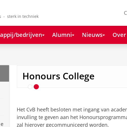
C
s - sterk in techniek
appij/bedrijven
Alumni
Nieuws
Over
Contact en Praktische In
Honours College
Het CvB heeft besloten met ingang van acade
invulling te geven aan het Honoursprogramma
ie
zal hierover gecommuniceerd worden.