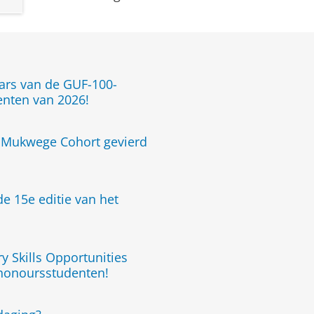
aars van de GUF-100-
enten van 2026!
t Mukwege Cohort gevierd
e 15e editie van het
ry Skills Opportunities
 honoursstudenten!