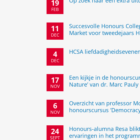
Op zoek naar een extra ui
19
FEB
Succesvolle Honours Coll
11
Market voor tweedejaars 
DEC
HCSA liefdadigheidsevene
4
DEC
Een kijkje in de honourscu
17
Nature’ van dr. Marc Pauly
NOV
Overzicht van professor Mo
6
honourscursus ‘Democracy
NOV
Honours-alumna Resa blikt
24
ervaringen in het progra
SEPT