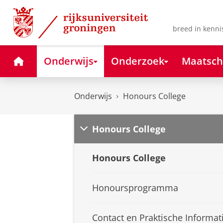
Skip
Skip
to
to
Content
Navigation
breed in kenni
Home
Onderwijs
Onderzoek
Maatsch
Onderwijs
Honours College
Honours College
Honours College
Honoursprogramma
Contact en Praktische Informat