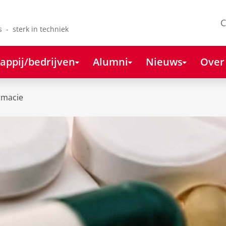
C
s - sterk in techniek
appij/bedrijven
Alumni
Nieuws
Over
rmacie