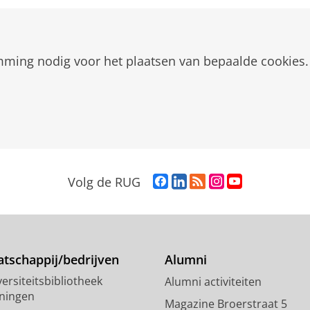
mming nodig voor het plaatsen van bepaalde cookies.
F
L
R
I
Y
Volg de RUG
a
i
S
n
o
c
n
S
s
u
e
k
-
t
T
b
e
f
a
u
o
d
e
g
b
tschappij/bedrijven
Alumni
o
I
e
r
e
ersiteitsbibliotheek
Alumni activiteiten
k
n
d
a
-
ningen
p
-
R
m
k
Magazine Broerstraat 5