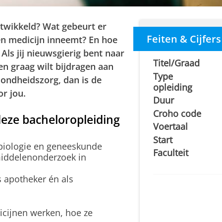
twikkeld? Wat gebeurt er
Feiten & Cijfers
en medicijn inneemt? En hoe
? Als jij nieuwsgierig bent naar
Titel/Graad
n graag wilt bijdragen aan
Type
zondheidszorg, dan is de
opleiding
r jou.
Duur
Croho code
deze bacheloropleiding
Voertaal
Start
biologie en geneeskunde
Faculteit
middelenonderzoek in
s apotheker én als
icijnen werken, hoe ze