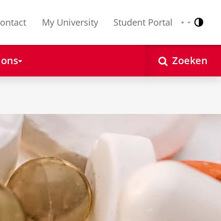
ontact
My University
Student Portal
Contr
Nederlands
English
 ons
Zoeken