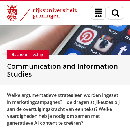
Skip
Skip
Onderwijs
Communication and Information Studies
Menu
Zoek
to
to
en
Content
Navigation
zoeken
Bachelor
- voltijd
Communication and Information
Studies
Welke argumentatieve strategieën worden ingezet
in marketingcampagnes? Hoe dragen stijlkeuzes bij
aan de overtuigingskracht van een tekst? Welke
vaardigheden heb je nodig om samen met
generatieve AI content te creëren?