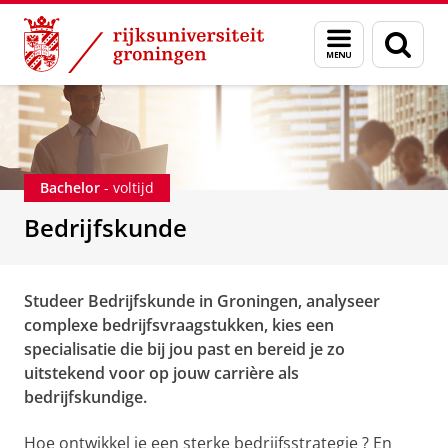
Skip
Skip
Onderwijs
Bacheloropleidingen
Bedrijfskunde
Menu
Zoek
to
to
en
Content
Navigation
zoeken
Bachelor
- voltijd
Bedrijfskunde
Studeer Bedrijfskunde in Groningen, analyseer
complexe bedrijfsvraagstukken, kies een
specialisatie die bij jou past en bereid je zo
uitstekend voor op jouw carrière als
bedrijfskundige.
Hoe ontwikkel je een
sterke bedrijfsstrategie
? En