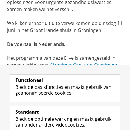
oplossingen voor urgente gezondheidskwesties.
Samen maken we het verschil.
We kijken ernaar uit u te verwelkomen op dinsdag 11
juni in het Groot Handelshuis in Groningen.
De voertaal is Nederlands.
Het programma van deze Dive is samengesteld in
samenwerking met
Alzheimer Centrum Groningen,
FAITH Research, UMCG, Stenden NHL, HANZE.
Functioneel
Update n.a.v. deze "Aletta Dive":
Lees hier meer over
Biedt de basisfuncties en maakt gebruik van
geanonimiseerde cookies.
de start van de Research Community future-proof
health and care systems in an ageing society.
Standaard
Biedt de optimale werking en maakt gebruik
Deel dit
Facebook
LinkedIn
van onder andere videocookies.