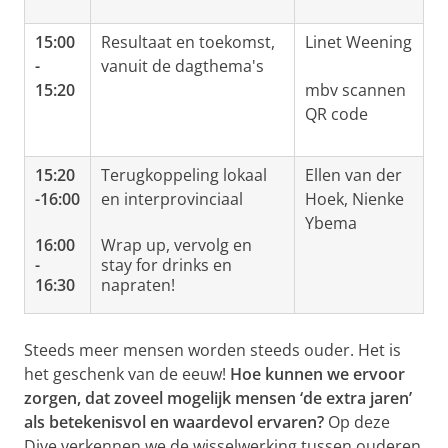
15:00
Resultaat en toekomst,
Linet Weening
-
vanuit de dagthema's
15:20
mbv scannen
QR code
15:20
Terugkoppeling lokaal
Ellen van der
-16:00
en interprovinciaal
Hoek, Nienke
Ybema
16:00
Wrap up, vervolg en
-
stay for drinks en
16:30
napraten!
Steeds meer mensen worden steeds ouder. Het is
het geschenk van de eeuw!
Hoe kunnen we ervoor
zorgen, dat zoveel mogelijk mensen ‘de extra jaren’
als betekenisvol en waardevol ervaren?
Op deze
Dive verkennen we de wisselwerking tussen ouderen