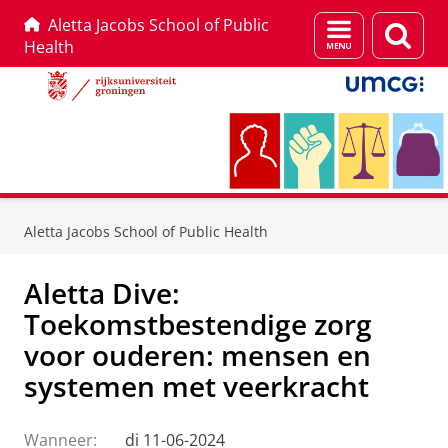
Aletta Jacobs School of Public
Menu
Zoek
Health
en
zoeken
Skip
Skip
to
to
Aletta Jacobs School of Public Health
Content
Navigation
Aletta Dive:
Toekomstbestendige zorg
voor ouderen: mensen en
systemen met veerkracht
Wanneer:
di 11-06-2024