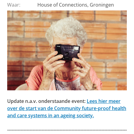
Waar:
House of Connections, Groningen
Update n.a.v. onderstaande event:
Lees hier meer
over de start van de Community future-proof health
and care systems in an ageing society.
--------------------------------------------------------------------------------