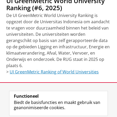
UI GreenMetric World University
Ranking (#6, 2025)
De UI GreenMetric World University Ranking is
opgezet door de Universitas Indonesia om aandacht
te vragen voor duurzaamheid binnen het beleid van
universiteiten. De universiteiten worden
gerangschikt op basis van zelf gerapporteerde data
op de gebieden Ligging en infrastructuur, Energie en
klimaatverandering, Afval, Water, Vervoer, en
Onderwijs en onderzoek. De RUG staat in 2025 op
plaats 6.
>
UI GreenMetric Ranking of World Universities
Laatst gewijzigd:
01 april 2026 10:00
Functioneel
View this page in:
English
Biedt de basisfuncties en maakt gebruik van
geanonimiseerde cookies.
F
L
R
I
Y
Volg de RUG