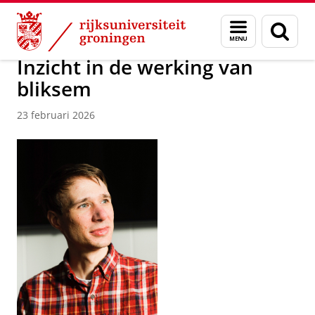
Skip
Skip
Over ons
Actueel
Nieuws
Menu
Zoek
to
to
en
Content
Navigation
zoeken
Inzicht in de werking van
bliksem
23 februari 2026