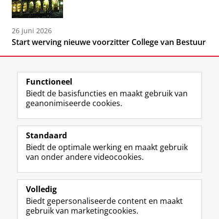
26 juni 2026
Start werving nieuwe voorzitter College van Bestuur
Functioneel
Biedt de basisfuncties en maakt gebruik van
geanonimiseerde cookies.
F
L
R
I
Y
Volg de RUG
a
i
S
n
o
Standaard
c
n
S
s
u
Biedt de optimale werking en maakt gebruik
e
k
-
t
T
Studiekiezers
van onder andere videocookies.
b
e
f
a
u
Maatschappij/bedrijven
o
d
e
g
b
o
I
e
r
e
Alumni
k
n
d
a
-
Volledig
p
-
R
m
k
Biedt gepersonaliseerde content en maakt
Over ons
a
p
i
-
a
gebruik van marketingcookies.
g
a
j
a
n